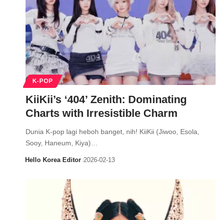
K-POP
KiiKii’s ‘404’ Zenith: Dominating
Charts with Irresistible Charm
Dunia K-pop lagi heboh banget, nih! KiiKii (Jiwoo, Esola,
Sooy, Haneum, Kiya)…
Hello Korea Editor
2026-02-13