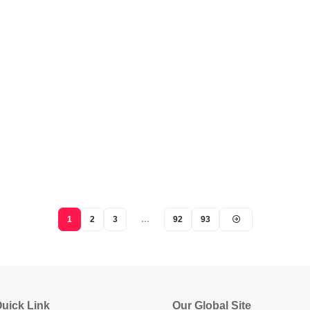
1
2
3
…
92
93
uick Link
Our Global Site