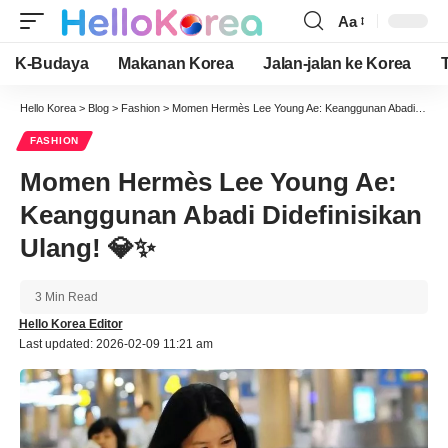
Aa
Font
Resizer
K-Budaya
Makanan Korea
Jalan-jalan ke Korea
Hello Korea
>
Blog
>
Fashion
>
Momen Hermès Lee Young Ae: Keanggunan Abadi Didefinisikan Ulang! 💎✨
FASHION
Momen Hermès Lee Young Ae:
Keanggunan Abadi Didefinisikan
Ulang! 💎✨
3 Min Read
Hello Korea Editor
Last updated: 2026-02-09 11:21 am