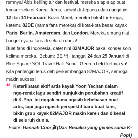
remnya! Abis keliling tur dan festival, mereka siap-siap buat
konser solo di Korea. Terus, jadwal di Jepang udah nungguin,
12
dan
14 Februari
! Bulan Maret, mereka bakal tur Eropa,
ketemu
82DE
(nama fans mereka) di kota-kota besar kayak
Paris
,
Berlin
,
Amsterdam
, dan
London
. Mereka emang niat
banget nyapa fans di seluruh dunia!
Buat fans di Indonesia, catet nih!
82MAJOR
bakal konser solo
kelima mereka, ‘Bebum: BE 범’, tanggal
24
dan
25 Januari
di
Blue Square SOL Travel Hall, Seoul. Gercep beli tiketnya ya!
Kita pantengin terus deh perkembangan 82MAJOR, semoga
makin sukses!
Keterlibatan aktif artis kayak
Yoon Yechan
dalam
nge-remix lagu sendiri nunjukkin perubahan kreatif
di K-Pop. Ini nggak cuma ngasih kebebasan buat
artis, tapi juga ngasih perspektif baru buat fans,
bikin grup kayak
82MAJOR
makin keren dan dikenal
di seluruh dunia.
Editor:
Hannah Choi 🎬 (Dari Redaksi yang gemes sama K-
Pop!)