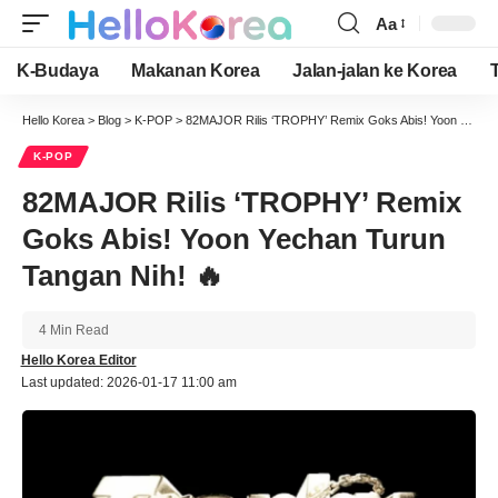
Aa
Font
Resizer
K-Budaya
Makanan Korea
Jalan-jalan ke Korea
Hello Korea
>
Blog
>
K-POP
>
82MAJOR Rilis ‘TROPHY’ Remix Goks Abis! Yoon Yechan Turun Tangan Nih! 🔥
K-POP
82MAJOR Rilis ‘TROPHY’ Remix
Goks Abis! Yoon Yechan Turun
Tangan Nih! 🔥
4 Min Read
Hello Korea Editor
Last updated: 2026-01-17 11:00 am