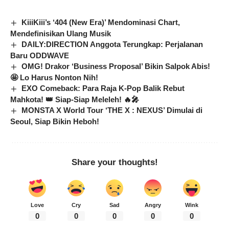
KiiiKiii’s ‘404 (New Era)’ Mendominasi Chart,
Mendefinisikan Ulang Musik
DAILY:DIRECTION Anggota Terungkap: Perjalanan
Baru ODDWAVE
OMG! Drakor ‘Business Proposal’ Bikin Salpok Abis!
🤩 Lo Harus Nonton Nih!
EXO Comeback: Para Raja K-Pop Balik Rebut
Mahkota! 👑 Siap-Siap Meleleh! 🔥🎤
MONSTA X World Tour ‘THE X : NEXUS’ Dimulai di
Seoul, Siap Bikin Heboh!
Share your thoughts!
Love
Cry
Sad
Angry
Wink
0
0
0
0
0