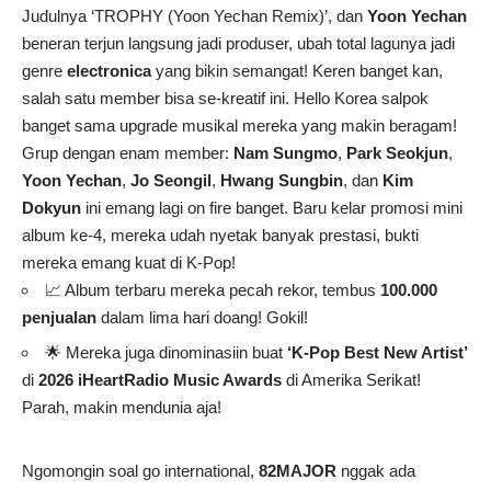
Judulnya ‘TROPHY (Yoon Yechan Remix)’, dan
Yoon Yechan
beneran terjun langsung jadi produser, ubah total lagunya jadi
genre
electronica
yang bikin semangat! Keren banget kan,
salah satu member bisa se-kreatif ini. Hello Korea salpok
banget sama upgrade musikal mereka yang makin beragam!
Grup dengan enam member:
Nam Sungmo
,
Park Seokjun
,
Yoon Yechan
,
Jo Seongil
,
Hwang Sungbin
, dan
Kim
Dokyun
ini emang lagi on fire banget. Baru kelar promosi mini
album ke-4, mereka udah nyetak banyak prestasi, bukti
mereka emang kuat di K-Pop!
📈 Album terbaru mereka pecah rekor, tembus
100.000
penjualan
dalam lima hari doang! Gokil!
🌟 Mereka juga dinominasiin buat
‘K-Pop Best New Artist’
di
2026 iHeartRadio Music Awards
di Amerika Serikat!
Parah, makin mendunia aja!
Ngomongin soal go international,
82MAJOR
nggak ada