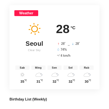
Weather
28
°C
Seoul
°
°
28
_
28
74%
Clear Sky
4 km/h
Sab
Ming
Sen
Sel
Rab
°C
°C
°C
°C
°C
35
31
32
32
30
Birthday List (Weekly
)