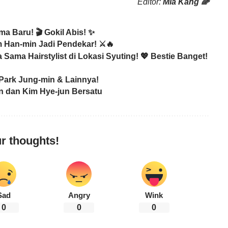
Editor:
Mia Kang 🌈
ma Baru! 🎬 Gokil Abis! ✨
 Han-min Jadi Pendekar! ⚔️🔥
ama Hairstylist di Lokasi Syuting! 💖 Bestie Banget!
 Park Jung-min & Lainnya!
 dan Kim Hye-jun Bersatu
r thoughts!
Sad
Angry
Wink
0
0
0