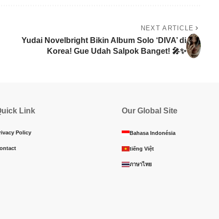
NEXT ARTICLE
Yudai Novelbright Bikin Album Solo ‘DIVA’ di
Korea! Gue Udah Salpok Banget! 🎤✨
uick Link
Our Global Site
rivacy Policy
Bahasa Indonésia
ontact
tiếng Việt
ภาษาไทย