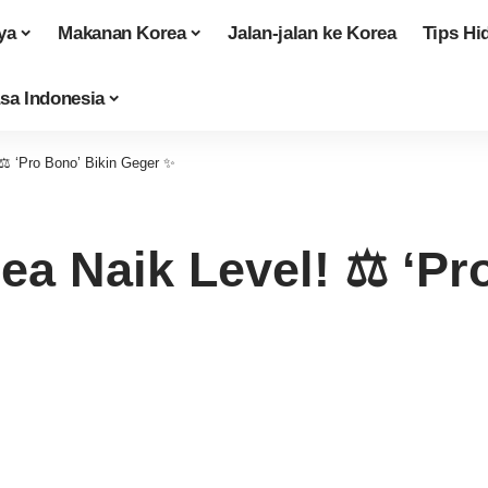
ya
Makanan Korea
Jalan-jalan ke Korea
Tips Hi
sa Indonesia
️ ‘Pro Bono’ Bikin Geger ✨
 Naik Level! ⚖️ ‘Pro