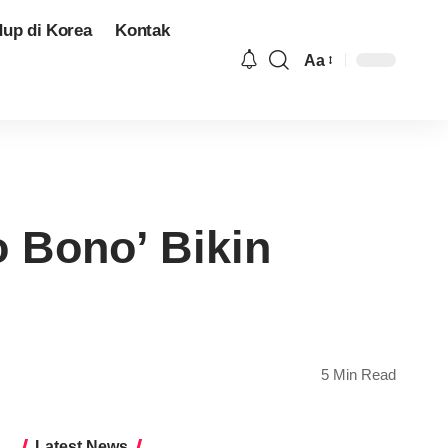
dup di Korea
Kontak
Aa
Font
Resizer
 Bono’ Bikin
5 Min Read
Latest News