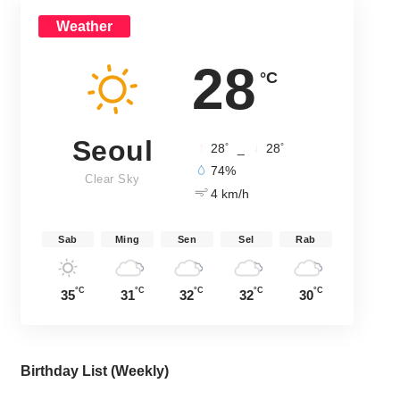
Weather
28
°C
Seoul
°
°
28
_
28
74%
Clear Sky
4 km/h
Sab
Ming
Sen
Sel
Rab
°C
°C
°C
°C
°C
35
31
32
32
30
Birthday List (Weekly
)