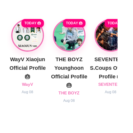
TODAY 🎂
TODAY 🎂
TODAY 🎂
WayV Xiaojun
THE BOYZ
SEVENTEEN
Official Profile
Younghoon
S.Coups Official
🎂
Official Profile
Profile 🎂
WayV
🎂
SEVENTEEN
Aug 08
Aug 08
THE BOYZ
Aug 08