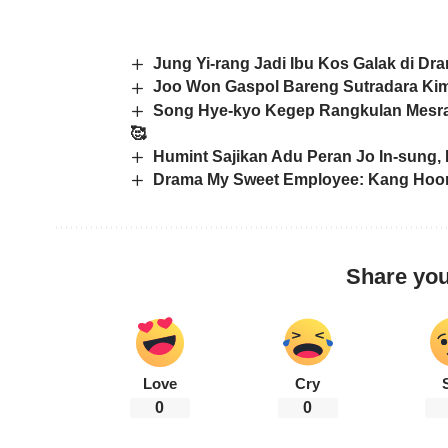
Jung Yi-rang Jadi Ibu Kos Galak di Dra
Joo Won Gaspol Bareng Sutradara Kim
Song Hye-kyo Kegep Rangkulan Mesra S
🥰
Humint Sajikan Adu Peran Jo In-sung,
Drama My Sweet Employee: Kang Hoon
Share you
Love
Cry
0
0