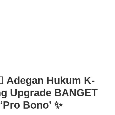
‍⚖️ Adegan Hukum K-
ng Upgrade BANGET
‘Pro Bono’ ✨