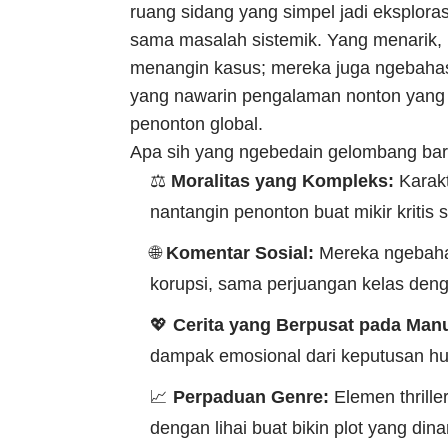
ruang sidang yang simpel jadi eksploras
sama masalah sistemik. Yang menarik, n
menangin kasus; mereka juga ngebahas 
yang nawarin pengalaman nonton yang j
penonton global.
Apa sih yang ngebedain gelombang bar
⚖️
Moralitas yang Kompleks:
Karakt
nantangin penonton buat mikir kritis 
🌐
Komentar Sosial:
Mereka ngebahas
korupsi, sama perjuangan kelas den
💖
Cerita yang Berpusat pada Manu
dampak emosional dari keputusan huk
📈
Perpaduan Genre:
Elemen thrille
dengan lihai buat bikin plot yang dina