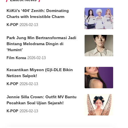
KiiKii’s ‘404’ Zenith: Dominating
Charts with Irresistible Charm
K-POP
2026-02-13
Park Jung Min Bertransformasi Jadi
Bintang Melodrama Dingin di
‘Humint’
Film Korea
2026-02-13
Kecantikan Miyeon (G)I-DLE Bikin
Netizen Salpok!
K-POP
2026-02-13
Jennie Silla Crown: Outfit MV Bantu
Pecahkan Soal Ujian Sejarah!
K-POP
2026-02-13