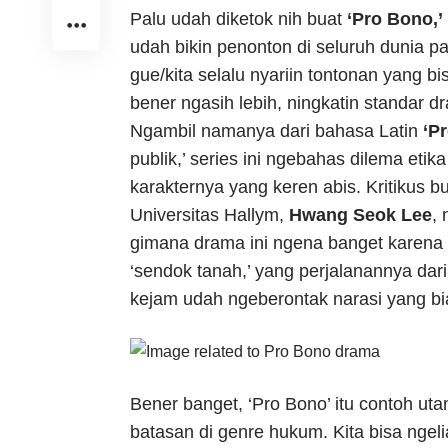
Palu udah diketok nih buat
‘Pro Bono,’
udah bikin penonton di seluruh dunia pa
gue/kita selalu nyariin tontonan yang b
bener ngasih lebih, ningkatin standar dr
Ngambil namanya dari bahasa Latin
‘P
publik,’ series ini ngebahas dilema eti
karakternya yang keren abis. Kritikus 
Universitas Hallym,
Hwang Seok Lee
,
gimana drama ini ngena banget karena na
‘sendok tanah,’ yang perjalanannya da
kejam udah ngeberontak narasi yang bi
Bener banget, ‘Pro Bono’ itu contoh u
batasan di genre hukum. Kita bisa ngeli