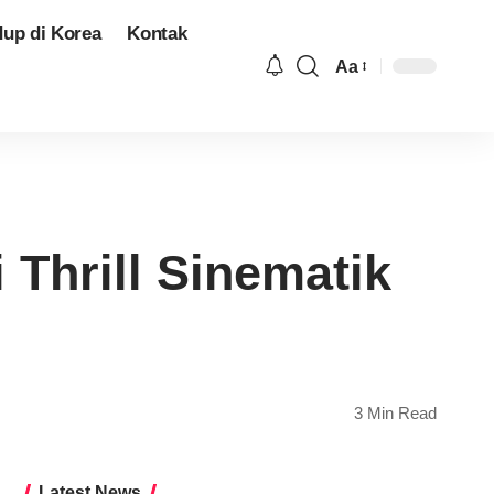
dup di Korea
Kontak
Aa
Font
Resizer
 Thrill Sinematik
3 Min Read
Latest News