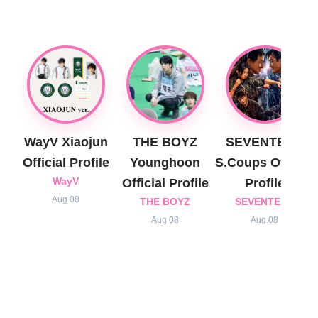
WayV Xiaojun
THE BOYZ
SEVENTEEN
Official Profile
Younghoon
S.Coups Official
WayV
Official Profile
Profile
Aug 08
THE BOYZ
SEVENTEEN
Aug 08
Aug 08