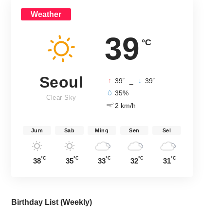
Weather
39
°C
Seoul
°
°
39
_
39
35%
Clear Sky
2 km/h
Jum
Sab
Ming
Sen
Sel
°C
°C
°C
°C
°C
38
35
33
32
31
Birthday List (Weekly
)