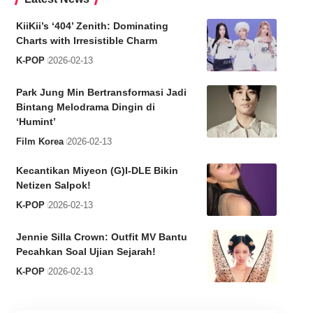
KiiKii’s ‘404’ Zenith: Dominating
Charts with Irresistible Charm
K-POP
2026-02-13
Park Jung Min Bertransformasi Jadi
Bintang Melodrama Dingin di
‘Humint’
Film Korea
2026-02-13
Kecantikan Miyeon (G)I-DLE Bikin
Netizen Salpok!
K-POP
2026-02-13
Jennie Silla Crown: Outfit MV Bantu
Pecahkan Soal Ujian Sejarah!
K-POP
2026-02-13