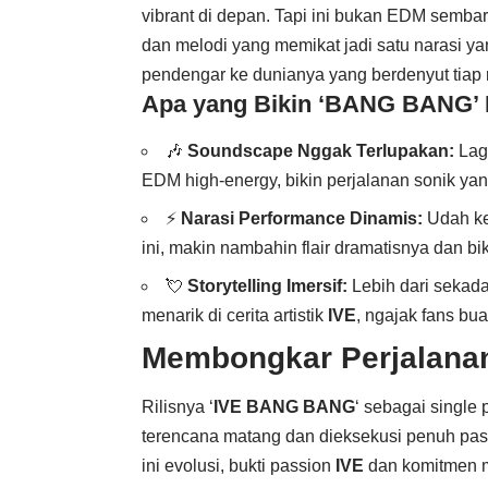
vibrant di depan. Tapi ini bukan EDM sembara
dan melodi yang memikat jadi satu narasi yan
pendengar ke dunianya yang berdenyut tiap 
Apa yang Bikin ‘BANG BANG’ B
🎶
Soundscape Nggak Terlupakan:
Lagu
EDM high-energy, bikin perjalanan sonik ya
⚡
Narasi Performance Dinamis:
Udah ke
ini, makin nambahin flair dramatisnya dan bik
💘
Storytelling Imersif:
Lebih dari sekad
menarik di cerita artistik
IVE
, ngajak fans bu
Membongkar Perjalana
Rilisnya ‘
IVE BANG BANG
‘ sebagai single
terencana matang dan dieksekusi penuh passi
ini evolusi, bukti passion
IVE
dan komitmen m