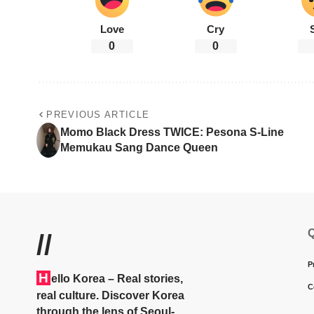
Love
Cry
0
0
PREVIOUS ARTICLE
Momo Black Dress TWICE: Pesona S-Line
Memukau Sang Dance Queen
Q
//
P
H
ello Korea
– Real stories,
C
real culture. Discover Korea
through the lens of Seoul-