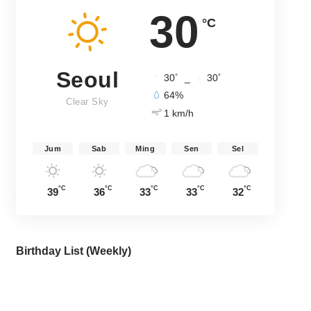
30
°C
Seoul
°
°
30
_
30
64%
Clear Sky
1 km/h
Jum
Sab
Ming
Sen
Sel
°C
°C
°C
°C
°C
39
36
33
33
32
Birthday List (Weekly
)