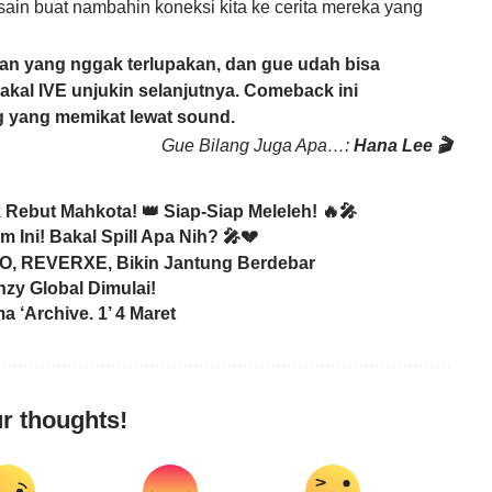
esain buat nambahin koneksi kita ke cerita mereka yang
nan yang nggak terlupakan, dan gue udah bisa
bakal
IVE
unjukin selanjutnya. Comeback ini
g yang memikat lewat sound.
Gue Bilang Juga Apa…:
Hana Lee 🎬
Rebut Mahkota! 👑 Siap-Siap Meleleh! 🔥🎤
 Ini! Bakal Spill Apa Nih? 🎤💔
O, REVERXE, Bikin Jantung Berdebar
zy Global Dimulai!
 ‘Archive. 1’ 4 Maret
r thoughts!