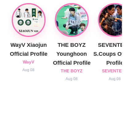
WayV Xiaojun
THE BOYZ
SEVENTEEN
Official Profile
Younghoon
S.Coups Official
WayV
Official Profile
Profile
Aug 08
THE BOYZ
SEVENTEEN
Aug 08
Aug 08