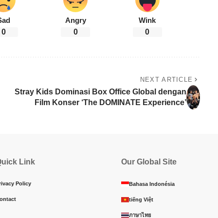
Sad
Angry
Wink
0
0
0
NEXT ARTICLE
Stray Kids Dominasi Box Office Global dengan
Film Konser ‘The DOMINATE Experience’
uick Link
Our Global Site
rivacy Policy
Bahasa Indonésia
ontact
tiếng Việt
ภาษาไทย