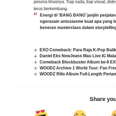
pesona khasnya. Tiap nada, tiap visual, did
terus berkembang.
Energi di ‘BANG BANG’ janjiin perjala
ngerasain antusiasme buat apa yang 
beneran masterclass dalam storytellin
EXO Comeback: Para Raja K-Pop Balik 
Daniel Eks NewJeans Mau Live IG Malam
Comeback Blockbuster Album ke-8 EX
WOODZ Archive 1 World Tour: Fan Fren
WOODZ Rilis Album Full-Length Pertama
Share you