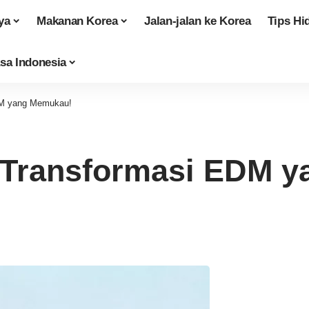
ya
Makanan Korea
Jalan-jalan ke Korea
Tips Hi
sa Indonesia
M yang Memukau!
Transformasi EDM y