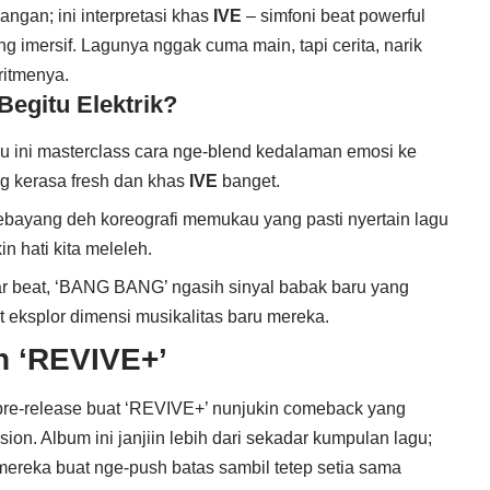
ngan; ini interpretasi khas
IVE
– simfoni beat powerful
g imersif. Lagunya nggak cuma main, tapi cerita, narik
ritmenya.
egitu Elektrik?
 ini masterclass cara nge-blend kedalaman emosi ke
ng kerasa fresh dan khas
IVE
banget.
bayang deh koreografi memukau yang pasti nyertain lagu
in hati kita meleleh.
ar beat, ‘BANG BANG’ ngasih sinyal babak baru yang
at eksplor dimensi musikalitas baru mereka.
n ‘REVIVE+’
 pre-release buat ‘REVIVE+’ nunjukin comeback yang
on. Album ini janjiin lebih dari sekadar kumpulan lagu;
ereka buat nge-push batas sambil tetep setia sama