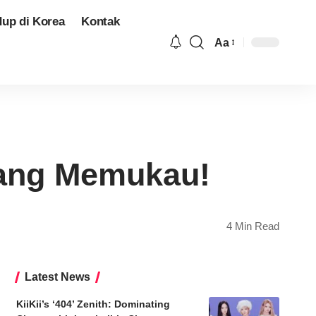
dup di Korea
Kontak
Aa
Font
Resizer
ang Memukau!
4 Min Read
Latest News
KiiKii’s ‘404’ Zenith: Dominating