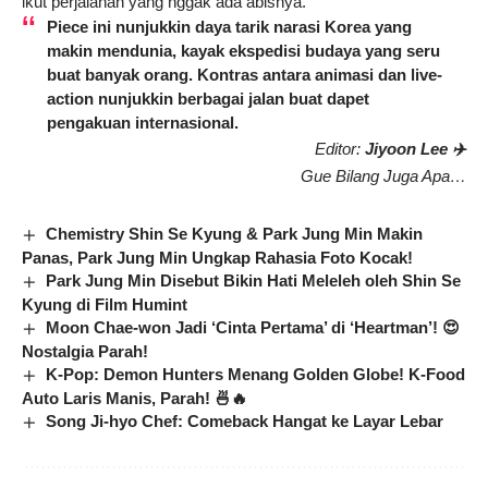
ikut perjalanan yang nggak ada abisnya.
Piece ini nunjukkin daya tarik narasi Korea yang
makin mendunia, kayak ekspedisi budaya yang seru
buat banyak orang. Kontras antara animasi dan live-
action nunjukkin berbagai jalan buat dapet
pengakuan internasional.
Editor:
Jiyoon Lee ✈️
Gue Bilang Juga Apa…
Chemistry Shin Se Kyung & Park Jung Min Makin
Panas, Park Jung Min Ungkap Rahasia Foto Kocak!
Park Jung Min Disebut Bikin Hati Meleleh oleh Shin Se
Kyung di Film Humint
Moon Chae-won Jadi ‘Cinta Pertama’ di ‘Heartman’! 😍
Nostalgia Parah!
K-Pop: Demon Hunters Menang Golden Globe! K-Food
Auto Laris Manis, Parah! 🍜🔥
Song Ji-hyo Chef: Comeback Hangat ke Layar Lebar