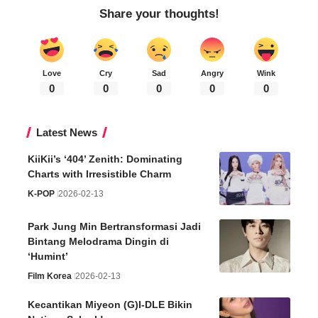
Share your thoughts!
Love
Cry
Sad
Angry
Wink
0
0
0
0
0
Latest News
KiiKii’s ‘404’ Zenith: Dominating
Charts with Irresistible Charm
K-POP
2026-02-13
Park Jung Min Bertransformasi Jadi
Bintang Melodrama Dingin di
‘Humint’
Film Korea
2026-02-13
Kecantikan Miyeon (G)I-DLE Bikin