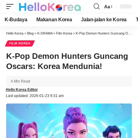
Aa
Font
Resizer
K-Budaya
Makanan Korea
Jalan-jalan ke Korea
Hello Korea
>
Blog
>
K-DRAMA
>
Film Korea
>
K-Pop Demon Hunters Guncang Oscars: Korea Mendunia!
FILM KOREA
K-Pop Demon Hunters Guncang
Oscars: Korea Mendunia!
4 Min Read
Hello Korea Editor
Last updated: 2026-01-23 9:31 am