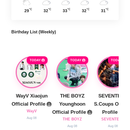
°C
°C
°C
°C
°C
29
32
33
32
31
Birthday List (Weekly
)
TODAY 🎂
TODAY 🎂
TODAY 🎂
WayV Xiaojun
THE BOYZ
SEVENTEEN
Official Profile 🎂
Younghoon
S.Coups Officia
WayV
Official Profile 🎂
Profile 🎂
Aug 08
THE BOYZ
SEVENTEEN
Aug 08
Aug 08