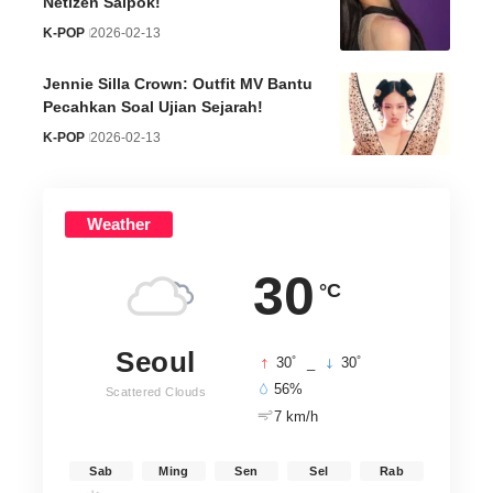
Netizen Salpok!
K-POP
2026-02-13
Jennie Silla Crown: Outfit MV Bantu
Pecahkan Soal Ujian Sejarah!
K-POP
2026-02-13
Weather
30
°C
Seoul
°
°
30
_
30
56%
Scattered Clouds
7 km/h
Sab
Ming
Sen
Sel
Rab