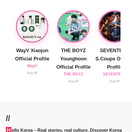
WayV Xiaojun
THE BOYZ
SEVENTEEN
Official Profile
Younghoon
S.Coups Officia
WayV
Official Profile
Profile
Aug 08
THE BOYZ
SEVENTEEN
Aug 08
Aug 08
//
Hello Korea
– Real stories, real culture. Discover Korea