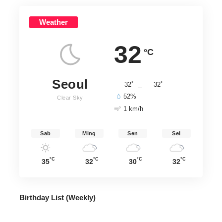
Weather
32
°C
Seoul
°
°
32
_
32
52%
Clear Sky
1 km/h
Sab
Ming
Sen
Sel
°C
°C
°C
°C
35
32
30
32
Birthday List (Weekly
)