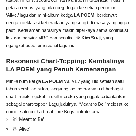
getaran emosi yang bikin deg-degan ke setiap penonton.
‘Alive,’ lagu dari mini-album ketiga
LA POEM
, berdenyut
dengan deklarasi keberadaan yang sengit di masa yang nggak
pasti. Kedalaman narasinya makin diperkaya sama kontribusi
lirik dari penyiar MBC dan penulis lirik
Kim Su-ji
, yang
ngangkat bobot emosional lagu ini.
Resonansi Chart-Topping: Kembalinya
LA POEM
yang Penuh Kemenangan
Mini-album ketiga
LA POEM
‘ALIVE,’ yang rilis setelah satu
tahun sembilan bulan, langsung jadi nomor satu di berbagai
chart musik, ngukuhin skill mereka yang nggak terbantahkan
sebagai chart-topper. Lagu judulnya, ‘Meant to Be,’ melesat ke
nomor satu di chart real-time Bugs, diikuti sama:
🥇 ‘Meant to Be’
🥈 ‘Alive’