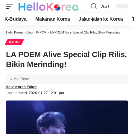
Aa
Font
Resizer
K-Budaya
Makanan Korea
Jalan-jalan ke Korea
Hello Korea
>
Blog
>
K-POP
>
LA POEM Alive Special Clip Rilis, Bikin Merinding!
K-POP
LA POEM Alive Special Clip Rilis,
Bikin Merinding!
4 Min Read
Hello Korea Editor
Last updated: 2026-01-27 12:01 pm