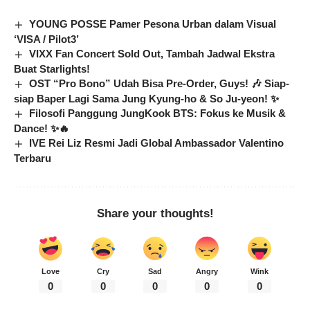
YOUNG POSSE Pamer Pesona Urban dalam Visual
‘VISA / Pilot3’
VIXX Fan Concert Sold Out, Tambah Jadwal Ekstra
Buat Starlights!
OST “Pro Bono” Udah Bisa Pre-Order, Guys! 🎶 Siap-
siap Baper Lagi Sama Jung Kyung-ho & So Ju-yeon! ✨
Filosofi Panggung JungKook BTS: Fokus ke Musik &
Dance! ✨🔥
IVE Rei Liz Resmi Jadi Global Ambassador Valentino
Terbaru
Share your thoughts!
Love
Cry
Sad
Angry
Wink
0
0
0
0
0