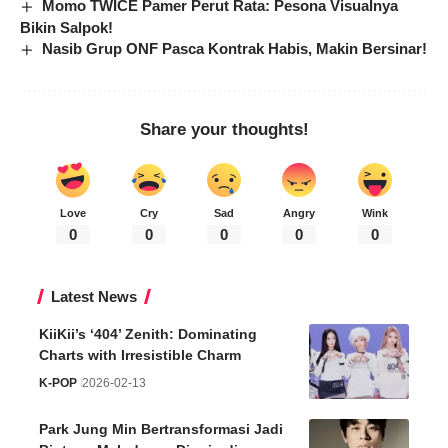
Momo TWICE Pamer Perut Rata: Pesona Visualnya
Bikin Salpok!
Nasib Grup ONF Pasca Kontrak Habis, Makin Bersinar!
Share your thoughts!
Love
Cry
Sad
Angry
Wink
0
0
0
0
0
Latest News
KiiKii’s ‘404’ Zenith: Dominating
Charts with Irresistible Charm
K-POP
2026-02-13
Park Jung Min Bertransformasi Jadi