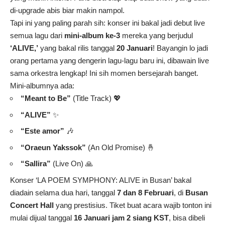
di-upgrade abis biar makin nampol.
Tapi ini yang paling parah sih: konser ini bakal jadi debut live
semua lagu dari
mini-album ke-3
mereka yang berjudul
‘ALIVE,’
yang bakal rilis tanggal
20 Januari
! Bayangin lo jadi
orang pertama yang dengerin lagu-lagu baru ini, dibawain live
sama orkestra lengkap! Ini sih momen bersejarah banget.
Mini-albumnya ada:
“Meant to Be”
(Title Track) 💖
“ALIVE”
✨
“Este amor”
🎶
“Oraeun Yakssok”
(An Old Promise) 🤞
“Sallira”
(Live On) 🙏
Konser ‘LA POEM SYMPHONY: ALIVE in Busan’ bakal
diadain selama dua hari, tanggal
7 dan 8 Februari
, di
Busan
Concert Hall
yang prestisius. Tiket buat acara wajib tonton ini
mulai dijual tanggal
16 Januari jam 2 siang KST
, bisa dibeli