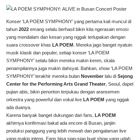
Konser ‘LA POEM SYMPHONY’ yang pertama kali muncul di
tahun
2022
emang selalu berhasil bikin kita ngerasain emosi
yang mendalam dan kesan yang nggak terlupakan dengan
suara crossover khas
LA POEM
. Mereka jago banget nyatuin
musik klasik dan populer, setiap konser ‘LA POEM
SYMPHONY’ selalu bikin mereka makin keren, skala
penampilannya juga makin dahsyat. Bahkan, show ‘LA POEM
SYMPHONY’ terakhir mereka bulan
November
lalu di
Sejong
Center for the Performing Arts Grand Theater
, Seoul, dapet
pujian abis, bikin penonton terpukau dengan aransemen
orkestra yang powerful dan vokal live
LA POEM
yang nggak
ada duanya.
Karena banyak banget dukungan dari fans,
LA POEM
akhirnya konfirmasi bakal ada encore di Busan, janjiin
produksi panggung yang lebih mewah dan pengalaman live
yang makin intens. Fans bisa siap-siap buat show yang udah