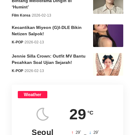
Bintang Melodrama Dingin di
‘Humint’
Film Korea
2026-02-13
Kecantikan Miyeon (G)I-DLE Bikin
Netizen Salpok!
K-POP
2026-02-13
Jennie Silla Crown: Outfit MV Bantu
Pecahkan Soal Ujian Sejarah!
K-POP
2026-02-13
Weather
29
°C
Seoul
°
°
29
_
29