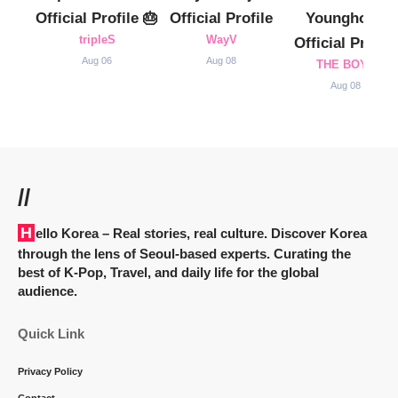
Official Profile 🎂
Official Profile
Younghoon
tripleS
WayV
Official Profile
Aug 06
Aug 08
THE BOYZ
Aug 08
//
Hello Korea
– Real stories, real culture. Discover Korea
through the lens of Seoul-based experts. Curating the
best of K-Pop, Travel, and daily life for the global
audience.
Quick Link
Privacy Policy