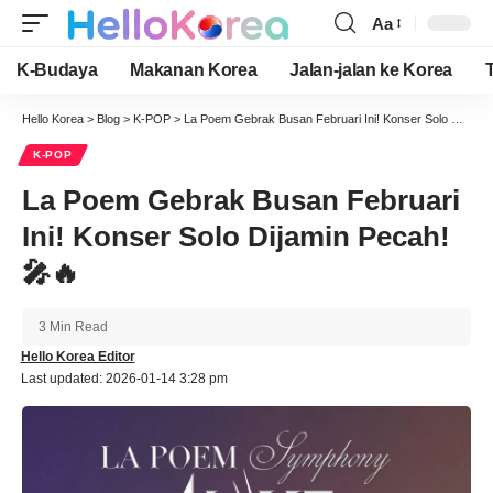
Aa
Font
Resizer
K-Budaya
Makanan Korea
Jalan-jalan ke Korea
Hello Korea
>
Blog
>
K-POP
>
La Poem Gebrak Busan Februari Ini! Konser Solo Dijamin Pecah! 🎤🔥
K-POP
La Poem Gebrak Busan Februari
Ini! Konser Solo Dijamin Pecah!
🎤🔥
3 Min Read
Hello Korea Editor
Last updated: 2026-01-14 3:28 pm