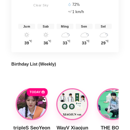
72%
Clear Sky
1 km/h
Jum
Sab
Ming
Sen
Sel
°C
°C
°C
°C
°C
39
36
33
33
29
Birthday List (Weekly
)
TODAY 🎂
tripleS SeoYeon
WayV Xiaojun
THE BOYZ