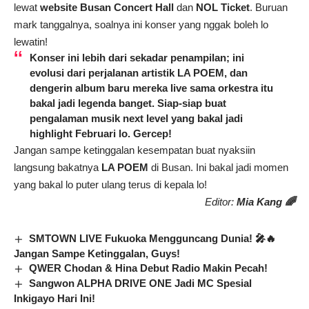
lewat
website Busan Concert Hall
dan
NOL Ticket
. Buruan
mark tanggalnya, soalnya ini konser yang nggak boleh lo
lewatin!
Konser ini lebih dari sekadar penampilan; ini
evolusi dari perjalanan artistik
LA POEM
, dan
dengerin album baru mereka live sama orkestra itu
bakal jadi legenda banget. Siap-siap buat
pengalaman musik next level yang bakal jadi
highlight Februari lo. Gercep!
Jangan sampe ketinggalan kesempatan buat nyaksiin
langsung bakatnya
LA POEM
di Busan. Ini bakal jadi momen
yang bakal lo puter ulang terus di kepala lo!
Editor:
Mia Kang 🌈
SMTOWN LIVE Fukuoka Mengguncang Dunia! 🎤🔥
Jangan Sampe Ketinggalan, Guys!
QWER Chodan & Hina Debut Radio Makin Pecah!
Sangwon ALPHA DRIVE ONE Jadi MC Spesial
Inkigayo Hari Ini!