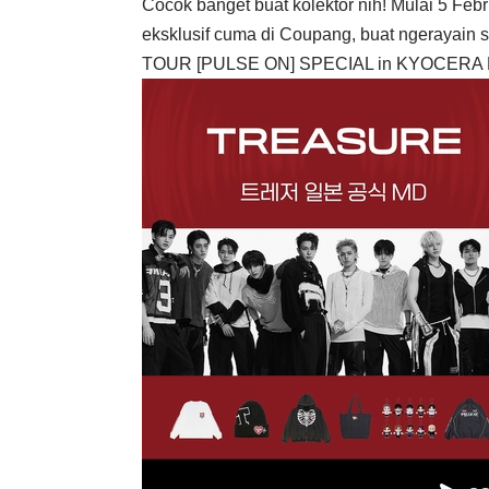
Cocok banget buat kolektor nih! Mulai 5 Febr
eksklusif cuma di Coupang, buat ngerayai
TOUR [PULSE ON] SPECIAL in KYOCERA