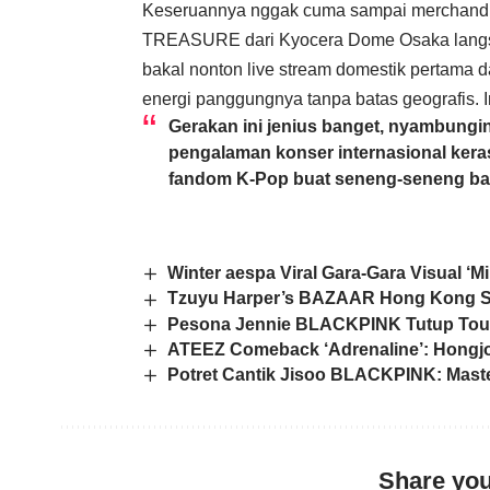
Keseruannya nggak cuma sampai merchandise
TREASURE dari Kyocera Dome Osaka langsun
bakal nonton live stream domestik pertama 
energi panggungnya tanpa batas geografis. 
Gerakan ini jenius banget, nyambungin
pengalaman konser internasional kera
fandom K-Pop buat seneng-seneng ba
Winter aespa Viral Gara-Gara Visual ‘
Tzuyu Harper’s BAZAAR Hong Kong Sho
Pesona Jennie BLACKPINK Tutup Tour
ATEEZ Comeback ‘Adrenaline’: Hongjo
Potret Cantik Jisoo BLACKPINK: Mast
Share you