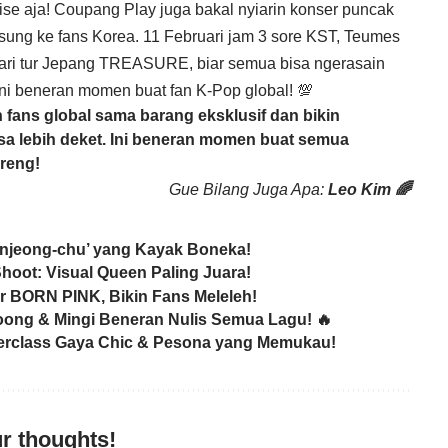
 aja! Coupang Play juga bakal nyiarin konser puncak
g ke fans Korea. 11 Februari jam 3 sore KST, Teumes
dari tur Jepang TREASURE, biar semua bisa ngerasain
Ini beneran momen buat fan K-Pop global! 💯
 fans global sama barang eksklusif dan bikin
sa lebih deket. Ini beneran momen buat semua
reng!
Gue Bilang Juga Apa:
Leo Kim 🌈
Minjeong-chu’ yang Kayak Boneka!
ot: Visual Queen Paling Juara!
 BORN PINK, Bikin Fans Meleleh!
ong & Mingi Beneran Nulis Semua Lagu! 🔥
erclass Gaya Chic & Pesona yang Memukau!
r thoughts!