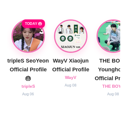
TODAY 🎂
tripleS SeoYeon
WayV Xiaojun
THE BOYZ
Official Profile
Official Profile
Younghoon
🎂
WayV
Official Profile
Aug 08
tripleS
THE BOYZ
Aug 06
Aug 08