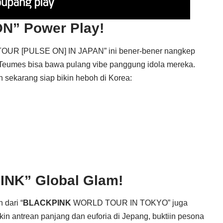
ON” Power Play!
OUR [PULSE ON] IN JAPAN” ini bener-bener nangkep
Teumes bisa bawa pulang vibe panggung idola mereka.
n sekarang siap bikin heboh di Korea:
INK” Global Glam!
 dari “
BLACKPINK
WORLD TOUR
IN TOKYO” juga
bikin antrean panjang dan euforia di Jepang, buktiin pesona