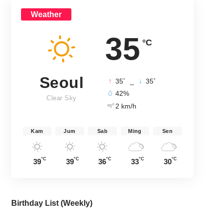
Weather
35
°C
Seoul
°
°
35
_
35
42%
Clear Sky
2 km/h
Kam
Jum
Sab
Ming
Sen
°C
°C
°C
°C
°C
39
39
36
33
30
Birthday List (Weekly
)