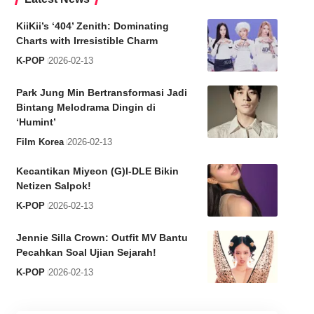
KiiKii’s ‘404’ Zenith: Dominating
Charts with Irresistible Charm
K-POP
2026-02-13
Park Jung Min Bertransformasi Jadi
Bintang Melodrama Dingin di
‘Humint’
Film Korea
2026-02-13
Kecantikan Miyeon (G)I-DLE Bikin
Netizen Salpok!
K-POP
2026-02-13
Jennie Silla Crown: Outfit MV Bantu
Pecahkan Soal Ujian Sejarah!
K-POP
2026-02-13