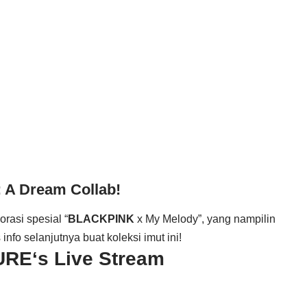
: A Dream Collab!
rasi spesial “
BLACKPINK
x My Melody”, yang nampilin
nfo selanjutnya buat koleksi imut ini!
URE
‘s Live Stream