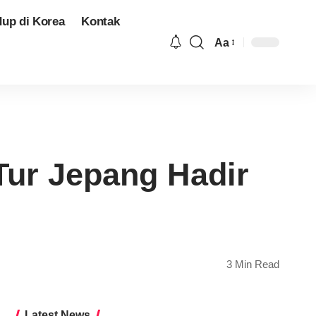
dup di Korea
Kontak
Aa
Font
Resizer
ur Jepang Hadir
3 Min Read
Latest News