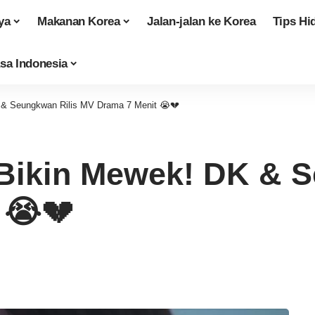
ya
Makanan Korea
Jalan-jalan ke Korea
Tips Hi
sa Indonesia
 Seungkwan Rilis MV Drama 7 Menit 😭💔
ikin Mewek! DK & S
 😭💔