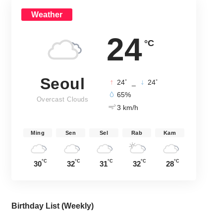
Weather
24
°C
Seoul
°
°
24
_
24
65%
Overcast Clouds
3 km/h
Ming
Sen
Sel
Rab
Kam
°C
°C
°C
°C
°C
30
32
31
32
28
Birthday List (Weekly
)