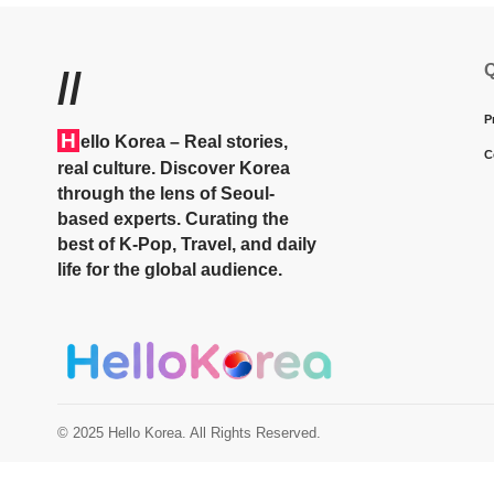
Q
//
P
H
ello Korea
– Real stories,
C
real culture. Discover Korea
through the lens of Seoul-
based experts. Curating the
best of K-Pop, Travel, and daily
life for the global audience.
© 2025 Hello Korea. All Rights Reserved.