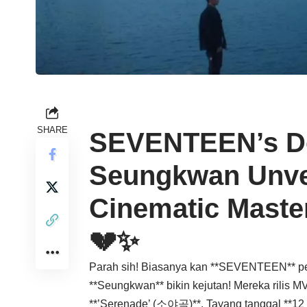
SHARE
SEVENTEEN’s D
Seungkwan Unvei
Cinematic Master
💔✨
Parah sih! Biasanya kan **SEVENTEEN** p
**Seungkwan** bikin kejutan! Mereka rilis MV
**’Serenade’ (소야곡)**. Tayang tanggal **12