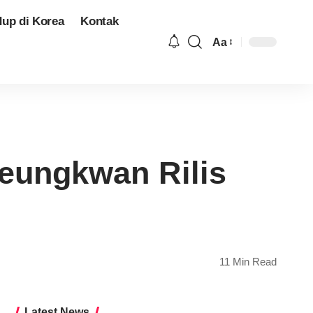
dup di Korea
Kontak
Aa
Font
Resizer
eungkwan Rilis
11 Min Read
Latest News