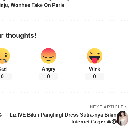
inju, Wonhee Take On Paris
r thoughts!
Sad
Angry
Wink
0
0
0
NEXT ARTICLE

Liz IVE Bikin Pangling! Dress Sutra-nya Bikin
Internet Geger 🔥😍