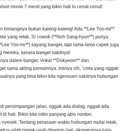
hort movie 7 menit yang bikin hati lo cenat-cenut!
an bintangnya bukan kaleng-kaleng! Ada **Lee Yoo-mi**
inta yang retak. Si cowok (**Noh Sang-hyun**) punya
**Lee Yoo-mi**) sayang banget, tapi lama-lama capek juga
 mereka, kerasa banget sakitnya!
ritanya dalem banget. Vokal **Dokyeom** dan
t sama akting pemainnya. Intinya sih, ‘cinta yang nggak
sualnya yang bisa bikin kita ngerasain sakitnya hubungan
di persimpangan jalan, nggak ada dialog, nggak ada
i hati. Bikin kita mikir panjang abis nonton.
kin nyesek. Tentang perasaan waktu hubungan mulai retak,
rdua udah nggak usah diraguin lagi, ekspresinya juga