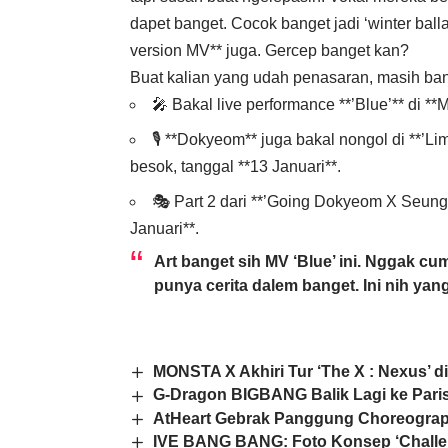
dapet banget. Cocok banget jadi ‘winter balla
version MV** juga. Gercep banget kan?
Buat kalian yang udah penasaran, masih ban
🎤 Bakal live performance **’Blue’** di *
🎙️ **Dokyeom** juga bakal nongol di **’
besok, tanggal **13 Januari**.
🎭 Part 2 dari **’Going Dokyeom X Seungkw
Januari**.
Art banget sih MV ‘Blue’ ini. Nggak c
punya cerita dalem banget. Ini nih yang
MONSTA X Akhiri Tur ‘The X : Nexus’ 
G-Dragon BIGBANG Balik Lagi ke Paris
AtHeart Gebrak Panggung Choreograp
IVE BANG BANG: Foto Konsep ‘Challenge