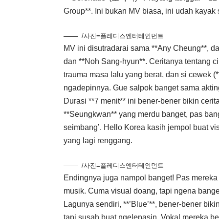
Group**. Ini bukan MV biasa, ini udah kayak s
/사진=플레디스엔터테인먼트
MV ini disutradarai sama **Any Cheung**, d
dan **Noh Sang-hyun**. Ceritanya tentang c
trauma masa lalu yang berat, dan si cewek (
ngadepinnya. Gue salpok banget sama akting
Durasi **7 menit** ini bener-bener bikin ce
**Seungkwan** yang merdu banget, pas bange
seimbang’. Hello Korea kasih jempol buat vi
yang lagi renggang.
/사진=플레디스엔터테인먼트
Endingnya juga nampol banget! Pas mereka 
musik. Cuma visual doang, tapi ngena banget d
Lagunya sendiri, **’Blue’**, bener-bener bi
tapi susah buat ngelepasin. Vokal mereka be