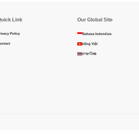
uick Link
Our Global Site
rivacy Policy
Bahasa Indonésia
ontact
tiếng Việt
ภาษาไทย