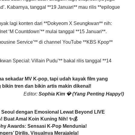
d’. Kabarnya, tanggal **19 Januari** mau rilis **epilogue
yak lagi konten dari **Dokyeom X Seungkwan** nih:
*Mnet ‘M Countdown’** mulai tanggal **15 Januari**.
Limousine Service’** di channel YouTube **KBS Kpop**
an Special: Villain Pudu’** bakal rilis tanggal **14
uma sekadar MV K-pop, tapi udah kayak film yang
 bikin tren dan bikin artis makin dikenal!
Editor:
Sophia Kim 💎 (Yang Penting Happy!)
di Seoul dengan Emosional Lewat Beyond LIVE
! Buat Amal Koin Kuning Nih! ✨💰
hy Awards: Sensasi K-Pop Mendunia!
rs’ Dirilis, Visualnya Merajalela!