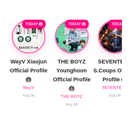
TODAY 🎂
TODAY 🎂
TODAY 🎂
WayV Xiaojun
THE BOYZ
SEVENTEEN
Official Profile
Younghoon
S.Coups Official
🎂
Official Profile
Profile 🎂
WayV
🎂
SEVENTEEN
Aug 08
Aug 08
THE BOYZ
Aug 08