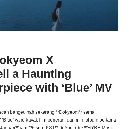
okyeom X
l a Haunting
piece with ‘Blue’ MV
ecah banget, nah sekarang **Dokyeom** sama
 ‘Blue’ yang kayak film beneran, dari mini album pertama
 Januari** jam **6 sore KST** di YouTube **HYBE Music