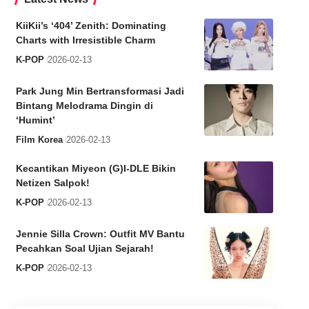
KiiKii’s ‘404’ Zenith: Dominating
Charts with Irresistible Charm
K-POP
2026-02-13
Park Jung Min Bertransformasi Jadi
Bintang Melodrama Dingin di
‘Humint’
Film Korea
2026-02-13
Kecantikan Miyeon (G)I-DLE Bikin
Netizen Salpok!
K-POP
2026-02-13
Jennie Silla Crown: Outfit MV Bantu
Pecahkan Soal Ujian Sejarah!
K-POP
2026-02-13