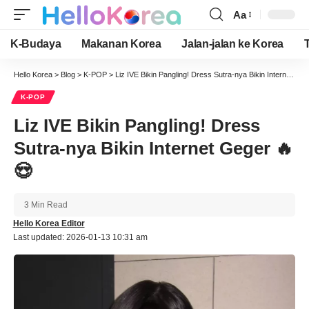
Aa
Font
Resizer
K-Budaya
Makanan Korea
Jalan-jalan ke Korea
Hello Korea
>
Blog
>
K-POP
>
Liz IVE Bikin Pangling! Dress Sutra-nya Bikin Internet Geger 🔥😍
K-POP
Liz IVE Bikin Pangling! Dress
Sutra-nya Bikin Internet Geger 🔥
😍
3 Min Read
Hello Korea Editor
Last updated: 2026-01-13 10:31 am