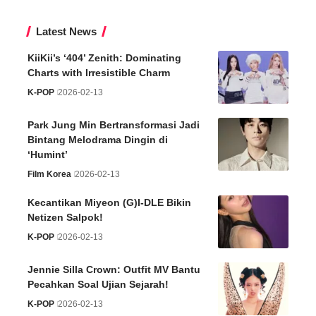
Latest News
KiiKii’s ‘404’ Zenith: Dominating
Charts with Irresistible Charm
K-POP
2026-02-13
Park Jung Min Bertransformasi Jadi
Bintang Melodrama Dingin di
‘Humint’
Film Korea
2026-02-13
Kecantikan Miyeon (G)I-DLE Bikin
Netizen Salpok!
K-POP
2026-02-13
Jennie Silla Crown: Outfit MV Bantu
Pecahkan Soal Ujian Sejarah!
K-POP
2026-02-13