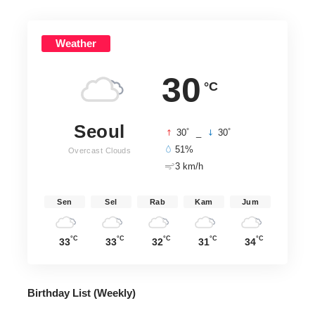
Weather
30
°C
Seoul
°
°
30
_
30
51%
Overcast Clouds
3 km/h
Sen
Sel
Rab
Kam
Jum
°C
°C
°C
°C
°C
33
33
32
31
34
Birthday List (Weekly
)