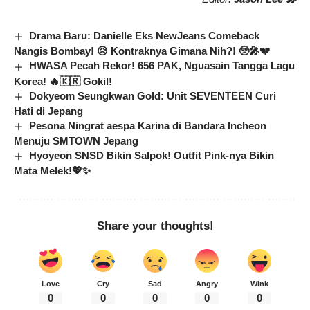
Drama Baru: Danielle Eks NewJeans Comeback
Nangis Bombay! 😥 Kontraknya Gimana Nih?! 🥺🎤💔
HWASA Pecah Rekor! 656 PAK, Nguasain Tangga Lagu
Korea! 🔥🇰🇷 Gokil!
Dokyeom Seungkwan Gold: Unit SEVENTEEN Curi
Hati di Jepang
Pesona Ningrat aespa Karina di Bandara Incheon
Menuju SMTOWN Jepang
Hyoyeon SNSD Bikin Salpok! Outfit Pink-nya Bikin
Mata Melek!💖✨
Share your thoughts!
Love
Cry
Sad
Angry
Wink
0
0
0
0
0