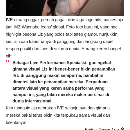
IVE
emang nggak pernah gagal bikin lagu-lagu hits, pantes aja
jadi ‘MZ Wannabe Icons’ global. Foto-foto baru ini, yang nge-
highlight pesona Liz yang polos tapi tetep glamor, nunjukkin
sisi lain dari karismanya di panggung dan langsung dapet
respon positif dari fans di seluruh dunia. Emang keren banget
nih!
Sebagai Live Performance Specialist, gue ngeliat
gimana visual Liz ini bener-bener bikin penampilan
IVE di panggung makin sempurna, nambahin
dimensi lain ke penampilan mereka. Perpaduan
antara visual yang keren sama performa yang
nampol ini, yang bikin mereka makin bersinar di
dunia internasional.
Kita tungguin aja gebrakan IVE selanjutnya dan gimana
mereka bakal terus bikin kita terpukau sama visual dan
talentanya!
Editor:
Jason Lee 🎤