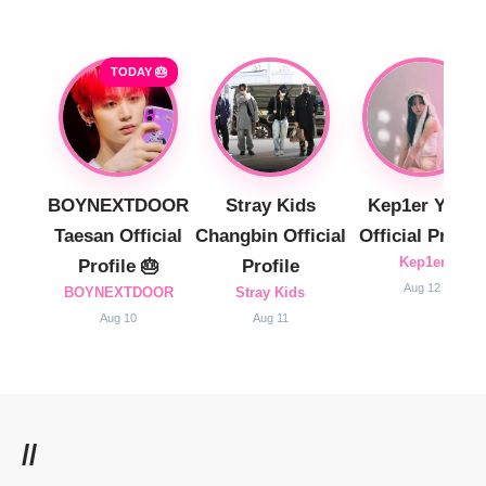
TODAY 🎂
BOYNEXTDOOR
Stray Kids
Kep1er Yujin
Taesan Official
Changbin Official
Official Profile
Kep1er
Profile 🎂
Profile
Aug 12
BOYNEXTDOOR
Stray Kids
Aug 10
Aug 11
//